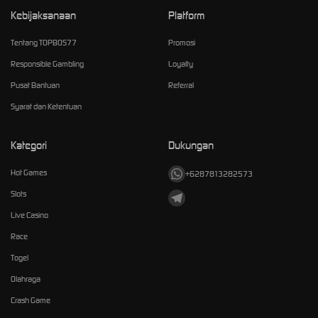
Kebijaksanaan
Platform
Tentang TOPBOS77
Promosi
Responsible Gambling
Loyalty
Pusat Bantuan
Referral
Syarat dan Ketentuan
Kategori
Dukungan
Hot Games
+6287813282573
Slots
Live Casino
Race
Togel
Olahraga
Crash Game