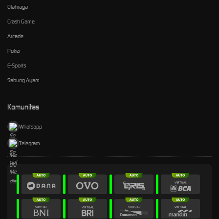
Olahraga
Crash Game
Arcade
Poker
E-Sports
Sabung Ayam
Komunitas
Whatsapp
Telegram