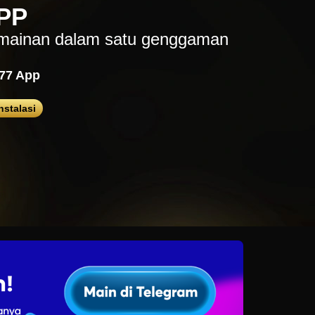
PP
rmainan dalam satu genggaman
77 App
nstalasi