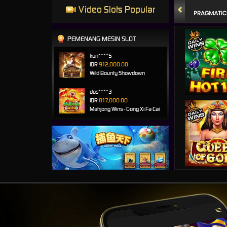
Video Slots Popular
PEMENANG MESIN SLOT
kun****5
IDR
912,000.00
Wild Bounty Showdown
dos****3
IDR
817,000.00
Mahjong Wins - Gong Xi Fa Cai
dos****3
IDR
649,400.00
Mahjong Wins - Gong Xi Fa Cai
phepial****k
IDR
500,800.00
Mahjong Ways
kalant****9
IDR
440,000.00
Mahjong Ways