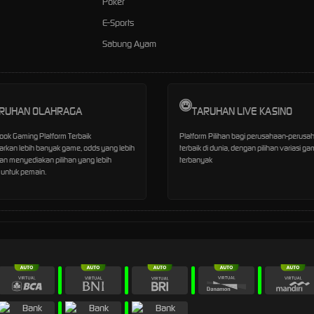
Poker
E-Sports
Sabung Ayam
RUHAN OLAHRAGA
TARUHAN LIVE KASINO
ook Gaming Platform Terbaik
Platform Pilihan bagi perusahaan-perusa
kan lebih banyak game, odds yang lebih
terbaik di dunia, dengan pilihan variasi g
 dan menyediakan pilihan yang lebih
terbanyak
untuk pemain.