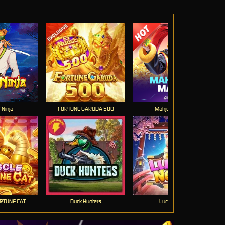
 Ninja
FORTUNE GARUDA 500
Mahjong Magic
RTUNE CAT
Duck Hunters
Lucky Neko