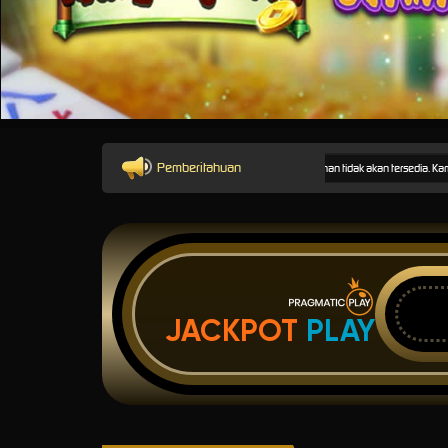
Pemberitahuan
2026 15.00.00. Selama waktu ini, PP Virtual Sports permainan tidak akan tersedia. Kami memo
JACKPOT
PLAY