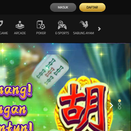
MASUK
DAFTAR
 GAME
ARCADE
POKER
E-SPORTS
SABUNG AYAM
PROMOSI