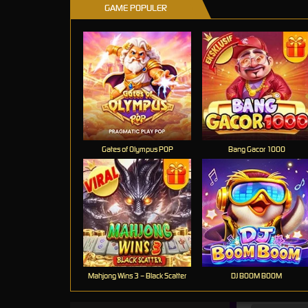
GAME POPULER
Gates of Olympus POP
Bang Gacor 1000
Mahjong Wins 3 – Black Scatter
DJ BOOM BOOM