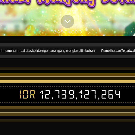
hon maaf atas ketidaknyamanan yang mungkin ditimbulkan.
Pemeliharaan Terjadwal: MarbleX p
IDR
12,739,127,264