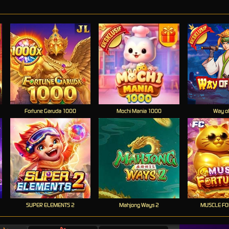
Fortune Garuda 1000
Mochi Mania 1000
Way of
SUPER ELEMENTS 2
Mahjong Ways 2
MUSCLE FO